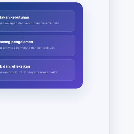
takan kebutuhan
ali kesiapan dan kebutuhan peserta didik.
ncang pengalaman
t aktivitas bermakna dan kontekstual.
k dan refleksikan
akan rubrik untuk penyempurnaan akhir.