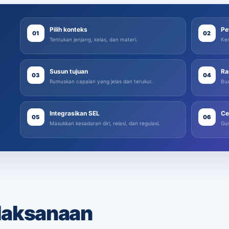
Pilih konteks
Pe
01
02
Tentukan jenjang, kelas, dan materi.
Ken
Susun tujuan
Ra
03
04
Rumuskan capaian yang jelas dan terukur.
Bua
Integrasikan SEL
Ce
05
06
Masukkan kesadaran diri, relasi, dan regulasi.
Gun
laksanaan