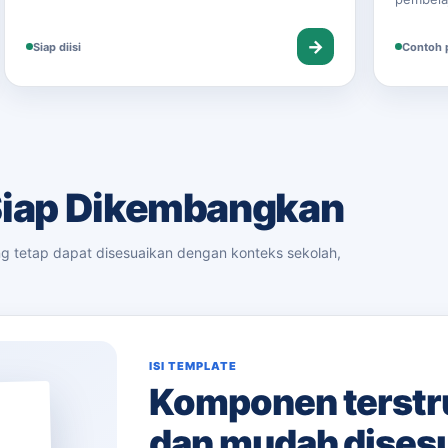
→
Siap diisi
Contoh p
Siap Dikembangkan
ng tetap dapat disesuaikan dengan konteks sekolah,
ISI TEMPLATE
Komponen terstruk
dan mudah dises