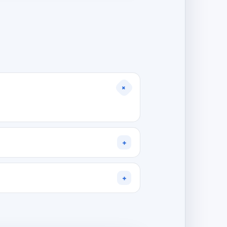
+
+
+