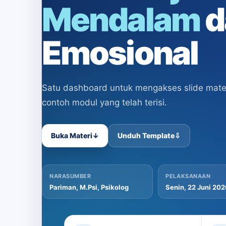
Mendalam
d
Emosional
Satu dashboard untuk mengakses slide materi
contoh modul yang telah terisi.
Buka Materi
↓
Unduh Template
⇩
NARASUMBER
PELAKSANAAN
Pariman, M.Psi, Psikolog
Senin, 22 Juni 20