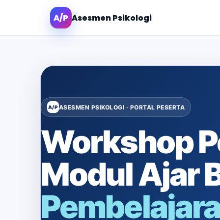
A/P
Asesmen Psikologi
ASESMEN PSIKOLOGI · PORTAL PESERTA
A/P
Workshop P
Modul Ajar 
Pembelajar