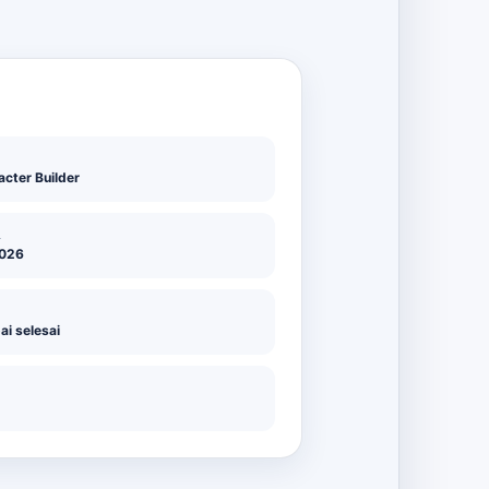
cter Builder
L
2026
i selesai