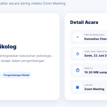
ilder secara daring melalui Zoom Meeting.
Detail Acara
PENYELENGGARA
⌁
Komunitas Chara
ikolog
HARI DAN TANGGA
◷
gintegrasikan kebutuhan psikologis,
Senin, 22 Juni 
n belajar dalam pengembangan
WAKTU
⏱
19.30 WIB sampa
Pengembangan Modul
LOKASI
▣
Zoom Meeting