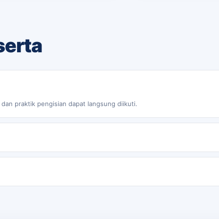
serta
an praktik pengisian dapat langsung diikuti.
n petunjuk dapat disesuaikan dengan kebutuhan pembelajaran.
i alamat pada bagian AP_MOD_CONFIG di paling bawah kode HTML.