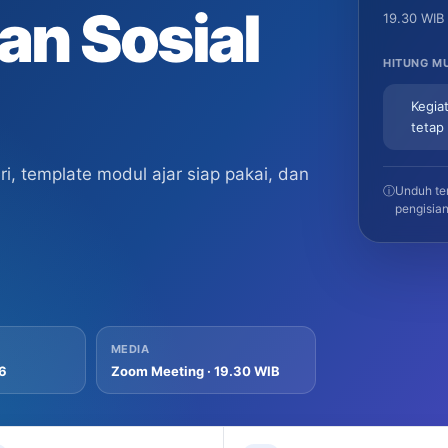
an Sosial
19.30 WIB
HITUNG M
Kegiat
tetap
, template modul ajar siap pakai, dan
ⓘ
Unduh tem
pengisian
MEDIA
26
Zoom Meeting · 19.30 WIB