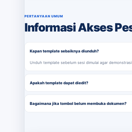
PERTANYAAN UMUM
Informasi Akses Pe
Kapan template sebaiknya diunduh?
Unduh template sebelum sesi dimulai agar demonstrasi d
Apakah template dapat diedit?
Ya. Format DOCX disiapkan agar isi, bagian, tabel, da
Bagaimana jika tombol belum membuka dokumen?
Tautan dokumen belum dimasukkan oleh pengelola. Is