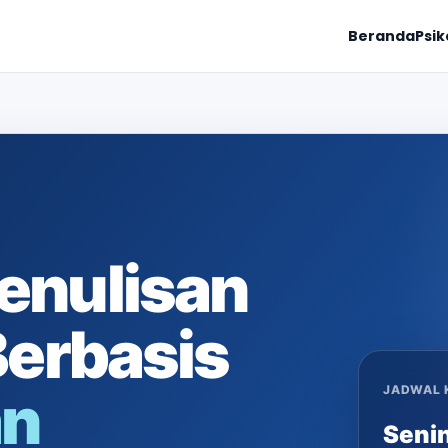
Beranda
Psik
enulisan
Berbasis
an
JADWAL 
Senin