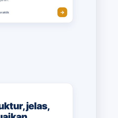
→
raktik
tur, jelas,
uaikan