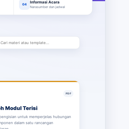
Informasi Acara
04
Narasumber dan jadwal
⌕
PDF
h Modul Terisi
pengisian untuk memperjelas hubungan
mponen dalam satu rancangan
jaran.