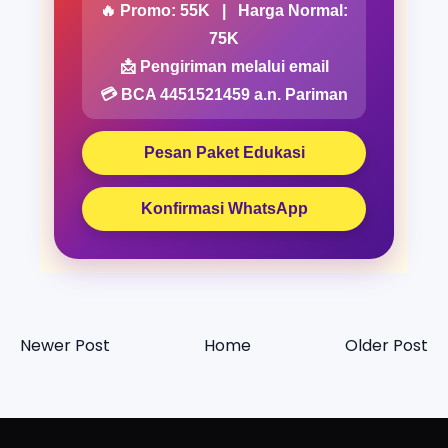
🔥 Promo: 55K | Harga Normal:
75K
📩 Pengiriman melalui email
💳 BCA 4451521459 a.n. Pariman
Pesan Paket Edukasi
Konfirmasi WhatsApp
Newer Post
Home
Older Post