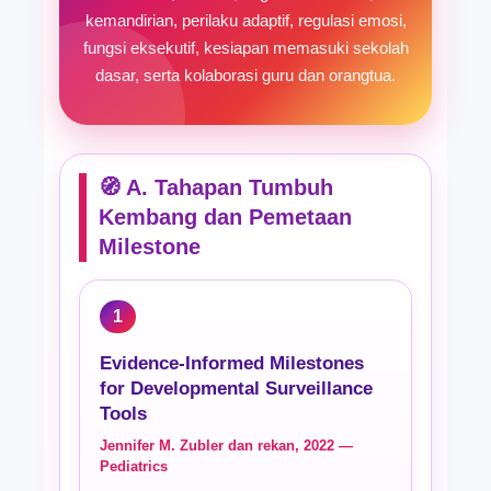
kemandirian, perilaku adaptif, regulasi emosi,
fungsi eksekutif, kesiapan memasuki sekolah
dasar, serta kolaborasi guru dan orangtua.
🧭 A. Tahapan Tumbuh
Kembang dan Pemetaan
Milestone
1
Evidence-Informed Milestones
for Developmental Surveillance
Tools
Jennifer M. Zubler dan rekan, 2022 —
Pediatrics