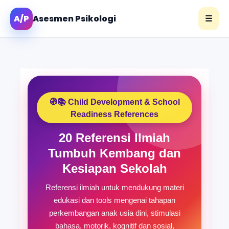
A/P
Asesmen Psikologi
☰
🧭📚 Child Development & School
Readiness References
20 Referensi Ilmiah
Tumbuh Kembang dan
Kesiapan Sekolah
Referensi ilmiah untuk mendukung materi
edukasi dan tools mengenai tahapan
perkembangan anak usia dini, stimulasi
bahasa, motorik, kognitif dan sosial,