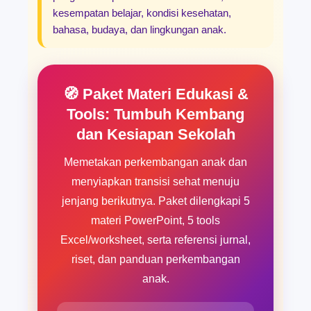
kesempatan belajar, kondisi kesehatan,
bahasa, budaya, dan lingkungan anak.
🧭 Paket Materi Edukasi &
Tools: Tumbuh Kembang
dan Kesiapan Sekolah
Memetakan perkembangan anak dan
menyiapkan transisi sehat menuju
jenjang berikutnya. Paket dilengkapi 5
materi PowerPoint, 5 tools
Excel/worksheet, serta referensi jurnal,
riset, dan panduan perkembangan
anak.