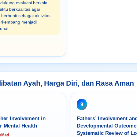
ukung evaluasi berkala
ktu berkualitas agar
berhenti sebagai aktivitas
berkembang menjadi
onal.
rlibatan Ayah, Harga Diri, dan Rasa Aman
9
ther Involvement in
Fathers’ Involvement and
er Mental Health
Developmental Outcome
Systematic Review of Lo
ubMed