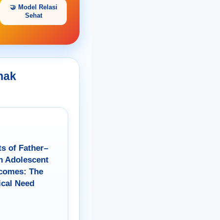
🤝 Model Relasi
Sehat
nak
ts of Father–
n Adolescent
tcomes: The
ical Need