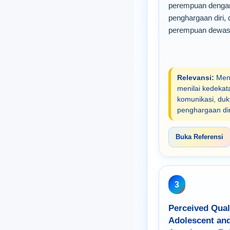
perempuan dengan 
penghargaan diri,
perempuan dewas
Relevansi:
Menj
menilai kedekata
komunikasi, duk
penghargaan di
Buka Referensi
3
Perceived Qual
Adolescent an