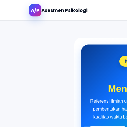
A/P
Asesmen Psikologi

Men
Referensi ilmiah 
pembentukan harg
kualitas waktu 