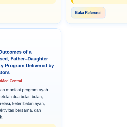
Buka Referensi
Outcomes of a
ed, Father–Daughter
ity Program Delivered by
ators
bMed Central
utan manfaat program ayah–
telah dua belas bulan,
relasi, keterlibatan ayah,
aktivitas bersama, dan
k.