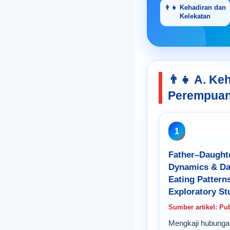
👨‍👧 Kehadiran dan
Kelekatan
👨‍👧 A. K
Perempua
1
Father–Daughte
Dynamics & Da
Eating Patter
Exploratory St
Sumber artikel: P
Mengkaji hubungan