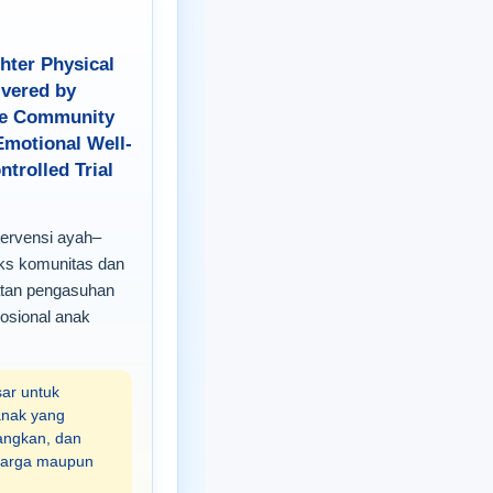
hter Physical
ivered by
the Community
-Emotional Well-
trolled Trial
tervensi ayah–
ks komunitas dan
atan pengasuhan
mosional anak
ar untuk
anak yang
nangkan, dan
luarga maupun