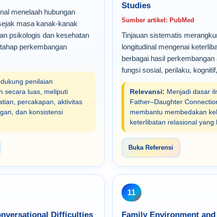
Studies
udinal menelaah hubungan
Sumber artikel: PubMed
 sejak masa kanak-kanak
an psikologis dan kesehatan
Tinjauan sistematis merangku
 tahap perkembangan
longitudinal mengenai keterli
berbagai hasil perkembangan
fungsi sosial, perilaku, kogniti
ukung penilaian
h secara luas, meliputi
Relevansi:
Menjadi dasar il
tian, percakapan, aktivitas
Father–Daughter Connection
an, dan konsistensi
membantu membedakan kehad
keterlibatan relasional yan
Buka Referensi
11
versational Difficulties
Family Environment and