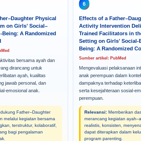
6
ther–Daughter Physical
Effects of a Father–Daug
m on Girls’ Social–
Activity Intervention Del
l-Being: A Randomized
Trained Facilitators in 
l
Setting on Girls’ Social
Being: A Randomized Con
ubMed
Sumber artikel: PubMed
ktivitas bersama ayah dan
ang dirancang untuk
Mengevaluasi pelaksanaan in
libatan ayah, kualitas
anak perempuan dalam konte
g jawab personal, dan
dampaknya terhadap keterlib
ial-emosional anak.
serta kesejahteraan sosial-e
perempuan.
ukung Father–Daughter
Relevansi:
Memberikan das
an melalui kegiatan bersama
merancang kegiatan ayah–
n, terstruktur, kolaboratif,
realistis, konsisten, menye
ang bagi pengalaman
dapat diterapkan dalam ke
ak.
program parenting.