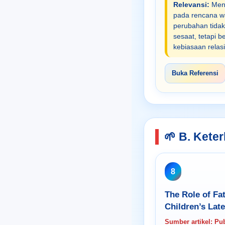
Relevansi:
Mend
pada rencana wa
perubahan tidak 
sesaat, tetapi 
kebiasaan relasi
Buka Referensi
🌱 B. Kete
8
The Role of Fa
Children’s Lat
Sumber artikel: P