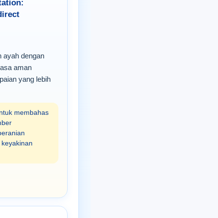
ation:
irect
l
n ayah dengan
i rasa aman
paian yang lebih
untuk membahas
mber
beranian
 keyakinan