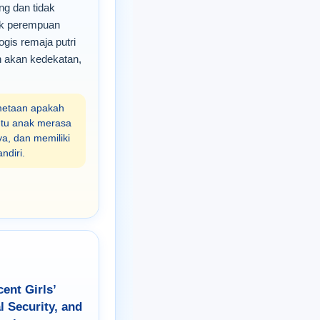
g dan tidak
ak perempuan
ogis remaja putri
 akan kedekatan,
etaan apakah
tu anak merasa
a, dan memiliki
ndiri.
ent Girls’
l Security, and