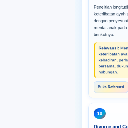
Penelitian longit
keterlibatan ayah
dengan penyesuai
mental anak pada
berikutnya.
Relevansi:
Mend
keterlibatan aya
kehadiran, perha
bersama, dukung
hubungan.
Buka Referensi
10
Divorce and Con