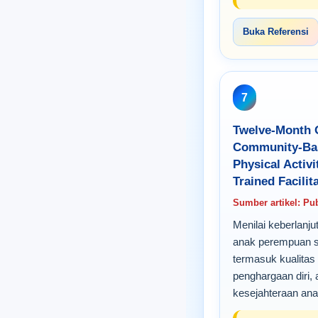
Buka Referensi
7
Twelve-Month 
Community-Bas
Physical Activ
Trained Facilit
Sumber artikel: Pu
Menilai keberlanj
anak perempuan se
termasuk kualitas 
penghargaan diri, 
kesejahteraan ana