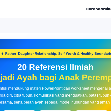
Beranda
Psik
‍👧 Father–Daughter Relationship, Self-Worth & Healthy Boundari
20 Referensi Ilmiah
jadi Ayah bagi Anak Perem
untuk mendukung materi PowerPoint dan worksheet mengenai ar
a diri, citra tubuh, komunikasi yang menguatkan, batas tubuh
bersama, serta peran ayah sebagai model hubungan yang aman