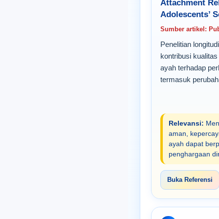
Attachment Rel
Adolescents’ S
Sumber artikel: Pu
Penelitian longitu
kontribusi kualita
ayah terhadap per
termasuk perubaha
Relevansi:
Mend
aman, kepercay
ayah dapat ber
penghargaan di
Buka Referensi