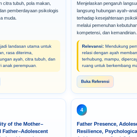
citra tubuh, pola makan,
Menjelaskan pengaruh langsun
 dan pemberdayaan psikologis
langsung hubungan ayah–an
a muda.
terhadap kesejahteraan psikol
melalui pemenuhan kebutuhan
kompetensi, dan kemandirian.
adi landasan utama untuk
Relevansi:
Mendukung pem
n, rasa diterima,
relasi dengan ayah memban
ungan ayah, citra tubuh, dan
terhubung, mampu, dipercay
ri anak perempuan.
ruang untuk berkembang ma
Buka Referensi
4
ity of the Mother–
Father Presence, Adolesc
d Father–Adolescent
Resilience, Psychologica