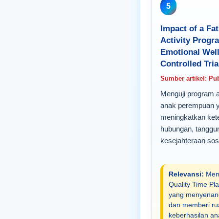
5
Impact of a Fa
Activity Progra
Emotional Wel
Controlled Tria
Sumber artikel: P
Menguji program a
anak perempuan y
meningkatkan keter
hubungan, tanggun
kesejahteraan sos
Relevansi:
Mend
Quality Time Pl
yang menyenangka
dan memberi ru
keberhasilan an