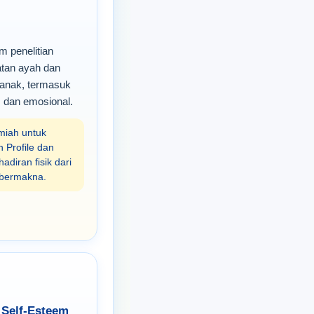
m penelitian
batan ayah dan
 anak, termasuk
f, dan emosional.
miah untuk
 Profile dan
iran fisik dari
g bermakna.
 Self-Esteem