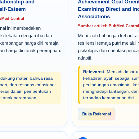
ationship and
Achievement Goal Orient
elf-Esteem
Examining Direct and Ind
Associations
bMed Central
Sumber artikel: PubMed Centra
dinal ini membedakan
s kelekatan dengan ibu dan
Menelaah hubungan kehadira
kembangan harga diri remaja,
resiliensi remaja putri melalu
n harga diri anak perempuan.
psikologis dan orientasi penca
adaptif.
Relevansi:
Menjadi dasar 
ukung materi bahwa rasa
kehadiran ayah sebagai su
aan, dan respons emosional
perlindungan emosional, ke
peran dalam pembentukan
menghadapi tantangan, dan
ri anak perempuan.
terhadap kemampuan diri.
Buka Referensi