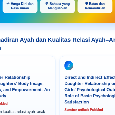
🌱 Harga Diri dan
💬 Bahasa yang
🛡️ Batas dan
Rasa Aman
Menguatkan
Kemandirian
ehadiran Ayah dan Kualitas Relasi Ayah–A
n
2
r Relationship
Direct and Indirect Effec
ughters’ Body Image,
Daughter Relationship o
ns, and Empowerment: An
Girls’ Psychological Ou
udy
Role of Basic Psycholog
Satisfaction
ubMed
Sumber artikel: PubMed
 kualitas relasi ayah–anak