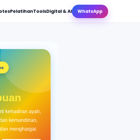
otes
Pelatihan
Tools
Digital & AI
WhatsApp
es
puan
ti kehadiran ayah,
 dan kemandirian,
 dan menghargai.