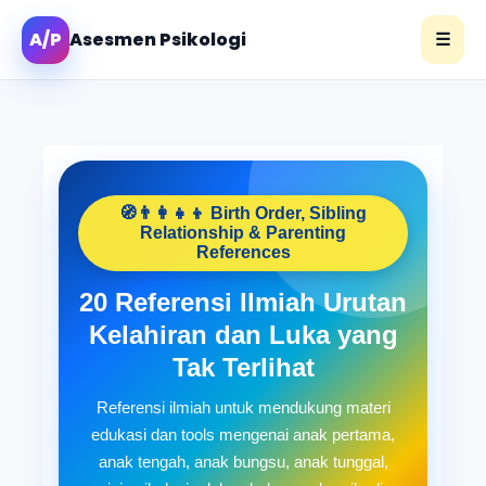
A/P
Asesmen Psikologi
☰
🧭👨‍👩‍👧‍👦 Birth Order, Sibling
Relationship & Parenting
References
20 Referensi Ilmiah Urutan
Kelahiran dan Luka yang
Tak Terlihat
Referensi ilmiah untuk mendukung materi
edukasi dan tools mengenai anak pertama,
anak tengah, anak bungsu, anak tunggal,