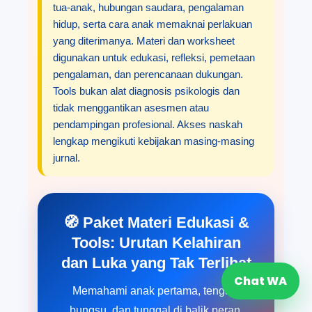
tua-anak, hubungan saudara, pengalaman
hidup, serta cara anak memaknai perlakuan
yang diterimanya. Materi dan worksheet
digunakan untuk edukasi, refleksi, pemetaan
pengalaman, dan perencanaan dukungan.
Tools bukan alat diagnosis psikologis dan
tidak menggantikan asesmen atau
pendampingan profesional. Akses naskah
lengkap mengikuti kebijakan masing-masing
jurnal.
🧭 Paket Materi Edukasi &
Tools: Urutan Kelahiran
dan Luka yang Tak Terlihat
Chat WA
Memahami anak pertama, tengah,
bungsu, dan tunggal di balik peran,