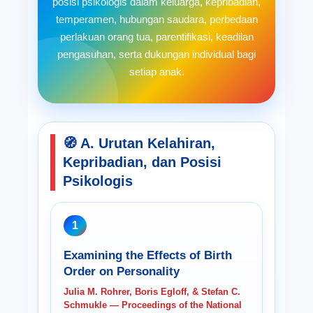
posisi psikologis dalam keluarga, kepribadian,
temperamen, hubungan saudara, perbedaan
perlakuan orang tua, parentifikasi, keadilan
pengasuhan, serta dukungan individual bagi
setiap anak.
🧭 A. Urutan Kelahiran,
Kepribadian, dan Posisi
Psikologis
1
Examining the Effects of Birth
Order on Personality
Julia M. Rohrer, Boris Egloff, & Stefan C.
Schmukle — Proceedings of the National